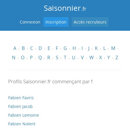
Saisonnier
.fr
Connexion
Inscription
Accès recruteurs
A
B
C
D
E
F
G
H
I
J
K
L
M
-
-
-
-
-
-
-
-
-
-
-
-
-
N
O
P
Q
R
S
T
U
V
W
X
Y
Z
-
-
-
-
-
-
-
-
-
-
-
-
Profils Saisonnier.fr commençant par f
Fabien Favris
Fabien Jacob
Fabien Lemoine
Fabien Nolent