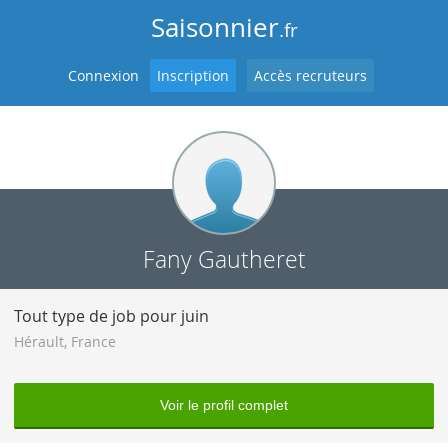
Saisonnier
.fr
Connexion
Inscription
Accès recruteurs
Fany Gautheret
Tout type de job pour juin
Hérault
,
France
Voir le profil complet