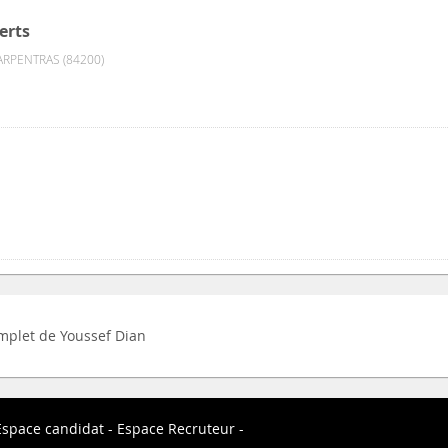
erts
RPENTRAS (84200)
complet de Youssef Dian
Espace candidat
Espace Recruteur