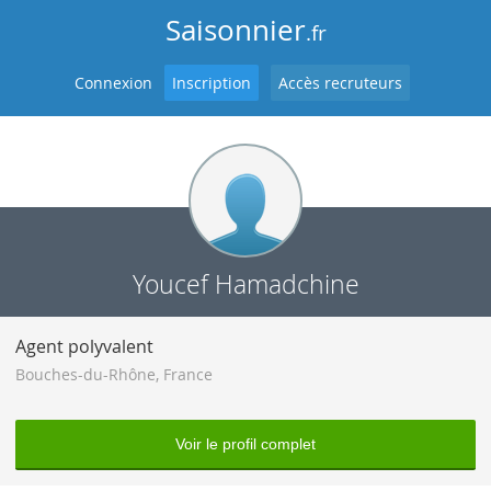
Saisonnier
.fr
Connexion
Inscription
Accès recruteurs
Youcef Hamadchine
Agent polyvalent
Bouches-du-Rhône
,
France
Voir le profil complet