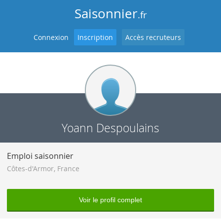
Saisonnier
.fr
Connexion
Inscription
Accès recruteurs
Yoann Despoulains
Emploi saisonnier
Côtes-d'Armor
,
France
Voir le profil complet