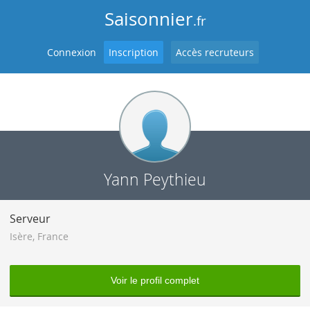
Saisonnier
.fr
Connexion
Inscription
Accès recruteurs
Yann Peythieu
Serveur
Isère
,
France
Voir le profil complet