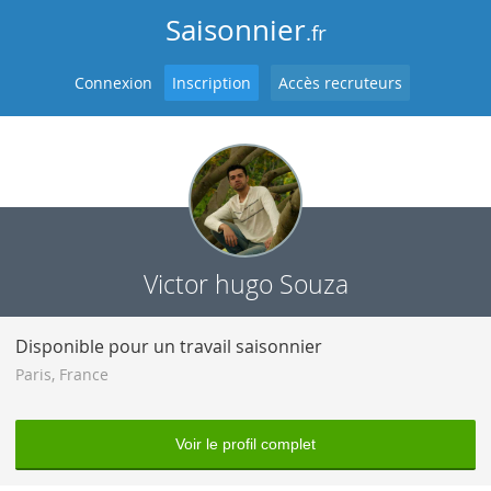
Saisonnier
.fr
Connexion
Inscription
Accès recruteurs
Victor hugo Souza
Disponible pour un travail saisonnier
Paris
,
France
Voir le profil complet