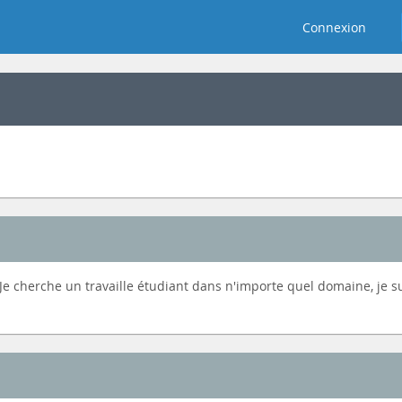
Connexion
 Je cherche un travaille étudiant dans n'importe quel domaine, je s