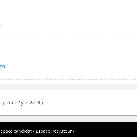
1
020
complet de Ryan Gustin
Espace candidat
Espace Recruteur