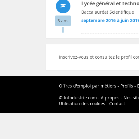
Lycée général et techn
Baccalauréat Scientifique
septembre 2016 à juin 201
3 ans
Inscrivez-vous et consultez le profil c
Offres d'emploi par métiers
Profils
Infodustrie.com
A propos
Nos sit
Utilisation des cookies
Contact