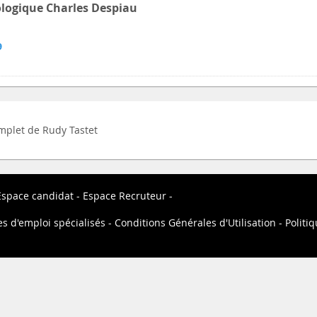
ologique Charles Despiau
9
omplet de Rudy Tastet
Espace candidat
Espace Recruteur
es d'emploi spécialisés
Conditions Générales d'Utilisation
Politiq