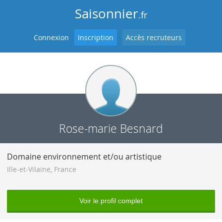
Saisonnier
.fr
Connexion
Inscription
Accès recruteurs
Rose-marie Besnard
Domaine environnement et/ou artistique
Ille-et-Vilaine
,
France
Voir le profil complet