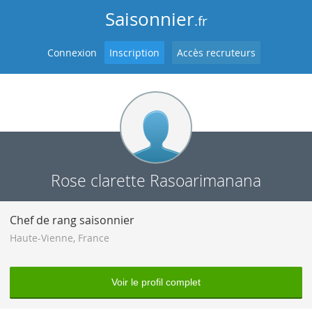
Saisonnier
.fr
Connexion
Inscription
Accès recruteurs
Rose clarette Rasoarimanana
Chef de rang saisonnier
Haute-Vienne
,
France
Voir le profil complet