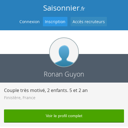
Saisonnier
.fr
Connexion
Inscription
Accès recruteurs
Ronan Guyon
Couple très motivé, 2 enfants. 5 et 2 an
Finistère
,
France
Voir le profil complet