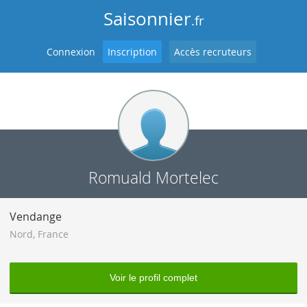
Saisonnier
.fr
Connexion
Inscription
Accès recruteurs
Romuald Mortelec
Vendange
Nord
,
France
Voir le profil complet