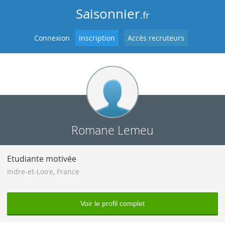
Saisonnier
.fr
Connexion
Inscription
Accès recruteurs
Romane Lemeu
Etudiante motivée
Indre-et-Loire
,
France
Voir le profil complet