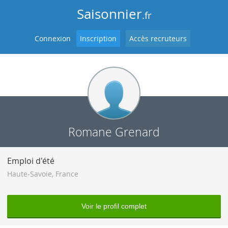
Saisonnier
.fr
Connexion
Inscription
Accès recruteurs
Romane Grenard
Emploi d'été
Haute-Savoie
,
France
Voir le profil complet