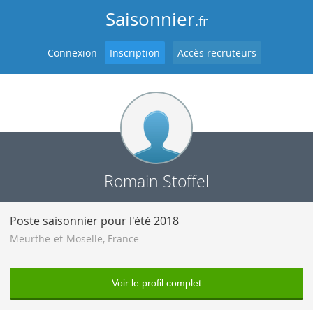
Saisonnier
.fr
Connexion
Inscription
Accès recruteurs
Romain Stoffel
Poste saisonnier pour l'été 2018
Meurthe-et-Moselle
,
France
Voir le profil complet