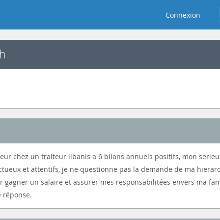
Connexion
h
ur chez un traiteur libanis a 6 bilans annuels positifs, mon serie
ctueux et attentifs, je ne questionne pas la demande de ma hierar
r gagner un salaire et assurer mes responsabilitées envers ma fami
re réponse.