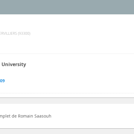
RVILLIERS (93300)
 University
009
 complet de Romain Saasouh