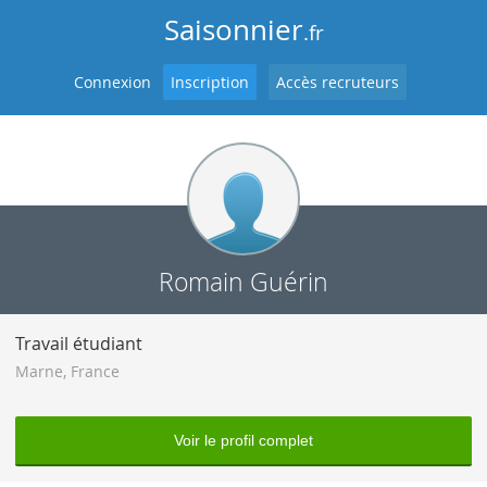
Saisonnier
.fr
Connexion
Inscription
Accès recruteurs
Romain Guérin
Travail étudiant
Marne
,
France
Voir le profil complet