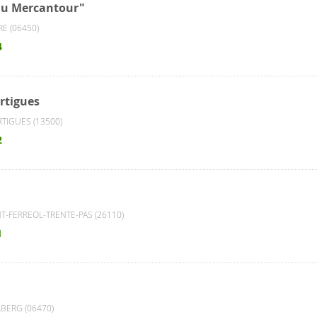
 du Mercantour"
E (06450)
4
rtigues
TIGUES (13500)
2
T-FERREOL-TRENTE-PAS (26110)
1
BERG (06470)