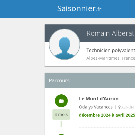
Saisonnier
.fr
Romain Alberat
Technicien polyvalen
Alpes-Maritimes
,
Franc
Parcours
Le Mont d'Auron
Odalys Vacances
|
AURON (
4 mois
décembre 2024 à avril 202