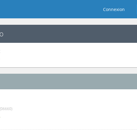
Connexion
o
t
e
06660)
5