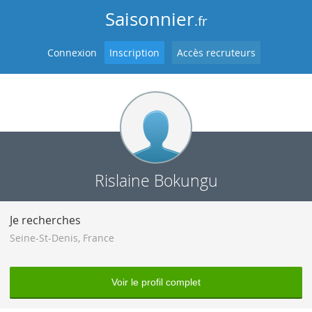
Saisonnier
.fr
Connexion
Inscription
Accès recruteurs
Rislaine Bokungu
Je recherches
Seine-St-Denis
,
France
Voir le profil complet