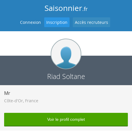
Saisonnier
.fr
Connexion
Inscription
Accès recruteurs
Riad Soltane
Mr
Côte-d'Or
,
France
Voir le profil complet