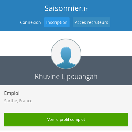
Saisonnier
.fr
Connexion
Inscription
Accès recruteurs
Rhuvine Lipouangah
Emploi
Sarthe
,
France
Voir le profil complet