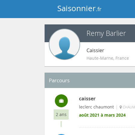
Saisonnier
.fr
Remy Barlier
Caissier
Haute-Marne
,
France
Parcours
caisser
leclerc chaumont
|
CHAUMO
2 ans
août 2021 à mars 2024