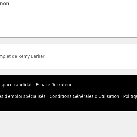
unon
1
complet de Remy Barlier
Espace candidat
Espace Recruteur
es d'emploi spécialisés
Conditions Générales d'Utilisation
Politiq