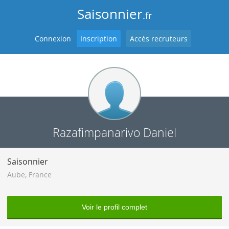
Saisonnier
.fr
Connexion
Inscription
Accès recruteurs
Razafimpanarivo Daniel
Saisonnier
Aube
,
France
Voir le profil complet