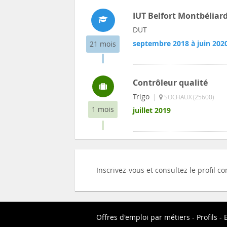
IUT Belfort Montbéliar
DUT
septembre 2018 à juin 202
21 mois
Contrôleur qualité
Trigo
|
SOCHAUX (25600)
1 mois
juillet 2019
Inscrivez-vous et consultez le profil c
Offres d'emploi par métiers
Profils