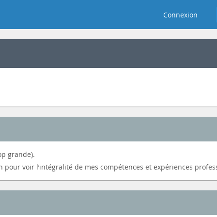
Connexion
op grande).
In pour voir l’intégralité de mes compétences et expériences profess