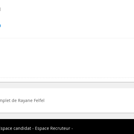
d
0
omplet de Rayane Felfel
Espace candidat
Espace Recruteur