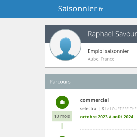
Saisonnier
.fr
Raphael Savour
Emploi saisonnier
Aube
,
France
Parcours
commercial
selectra
|
LA LOUPTIERE-THE
10 mois
octobre 2023 à août 2024