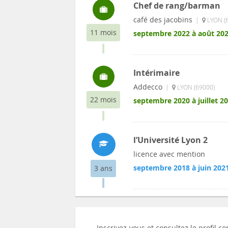
Chef de rang/barman
café des jacobins
|
LYON (
11 mois
septembre 2022 à août 20
Intérimaire
Addecco
|
LYON (69000)
22 mois
septembre 2020 à juillet 2
l’Université Lyon 2
licence avec mention
septembre 2018 à juin 202
3 ans
Inscrivez-vous et consultez le profil 