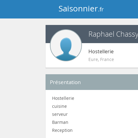
Saisonnier
.fr
Raphael Chass
Hostellerie
Eure
,
France
Présentation
Hostellerie
cuisine
serveur
Barman
Reception