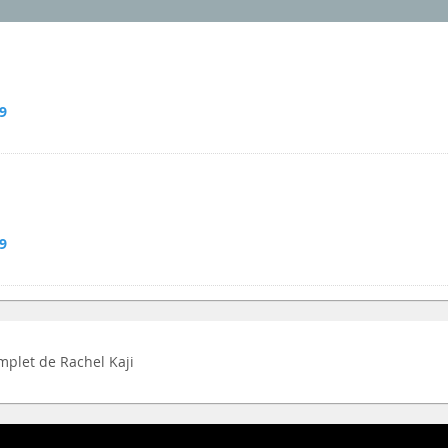
9
9
omplet de Rachel Kaji