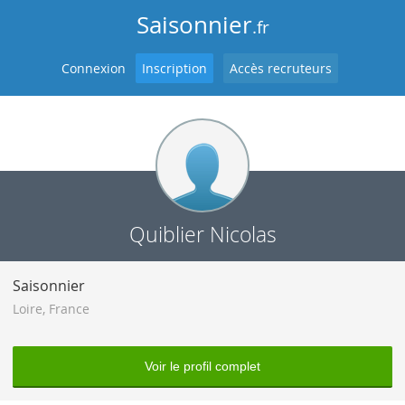
Saisonnier
.fr
Connexion
Inscription
Accès recruteurs
Quiblier Nicolas
Saisonnier
Loire
,
France
Voir le profil complet