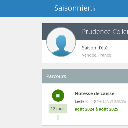
Saisonnier
.fr
Prudence Colle
Saison d’été
Vendée
,
France
Parcours
Hôtesse de caisse
Leclerc
|
CHALLANS (85300)
12 mois
août 2024 à août 2025