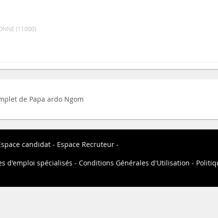
NNE (11000)
 complet de Papa ardo Ngom
Espace candidat
Espace Recruteur
es d'emploi spécialisés
Conditions Générales d'Utilisation
Politiq