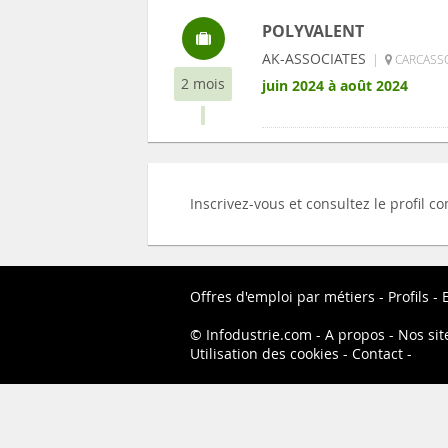
POLYVALENT
AK-ASSOCIATES
|
CARCASSO
2 mois
juin 2024 à août 2024
Inscrivez-vous et consultez le profil
Offres d'emploi par métiers
Profils
Infodustrie.com
A propos
Nos sit
Utilisation des cookies
Contact