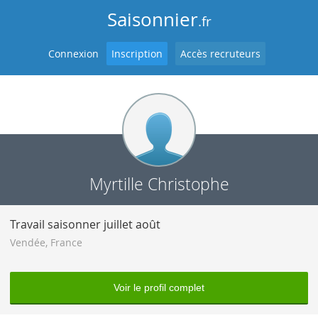
Saisonnier
.fr
Connexion
Inscription
Accès recruteurs
Myrtille Christophe
Travail saisonner juillet août
Vendée
,
France
Voir le profil complet