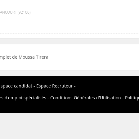
ANCOURT (92100)
complet de Moussa Tirera
Espace candidat
Espace Recruteur
es d'emploi spécialisés
Conditions Générales d'Utilisation
Politiq