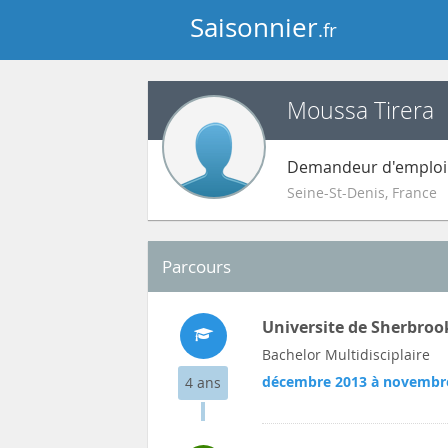
Saisonnier
.fr
Moussa Tirera
Demandeur d'emploi
Seine-St-Denis
,
France
Parcours
Universite de Sherbroo
Bachelor Multidisciplaire
décembre 2013 à novembr
4 ans