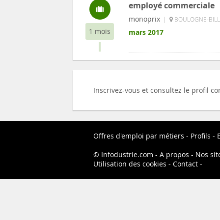
employé commerciale
monoprix
|
BOULOGNE-BILL
1 mois
mars 2017
Inscrivez-vous et consultez le profil 
Offres d'emploi par métiers
Profils
Infodustrie.com
A propos
Nos sit
Utilisation des cookies
Contact