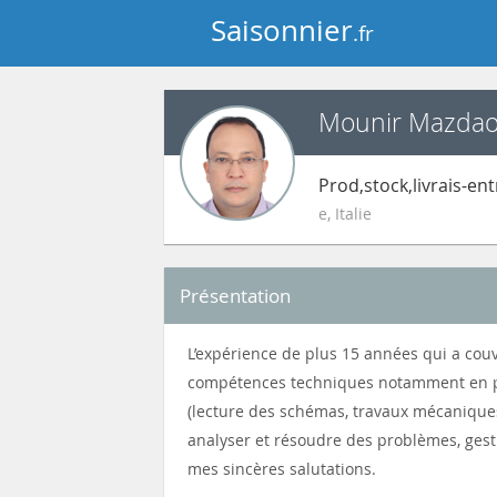
Saisonnier
.fr
Mounir Mazdao
Prod,stock,livrais-en
e
,
Italie
Présentation
L’expérience de plus 15 années qui a couv
compétences techniques notamment en proc
(lecture des schémas, travaux mécaniques 
analyser et résoudre des problèmes, gesti
mes sincères salutations.