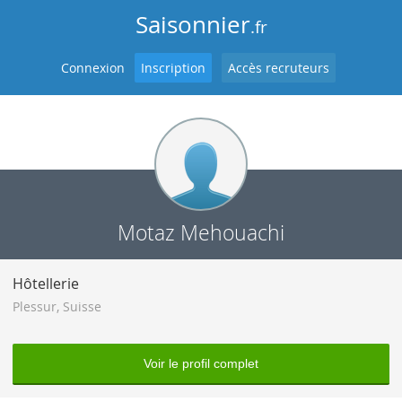
Saisonnier
.fr
Connexion
Inscription
Accès recruteurs
Motaz Mehouachi
Hôtellerie
Plessur
,
Suisse
Voir le profil complet