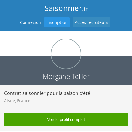
Saisonnier
.fr
Connexion
Inscription
Accès recruteurs
Morgane Tellier
Contrat saisonnier pour la saison d’été
Aisne
,
France
Voir le profil complet