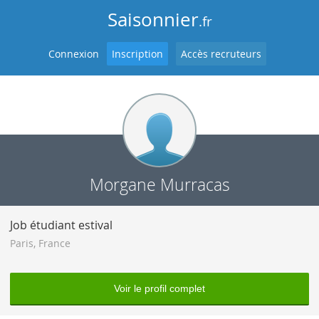
Saisonnier
.fr
Connexion
Inscription
Accès recruteurs
Morgane Murracas
Job étudiant estival
Paris
,
France
Voir le profil complet