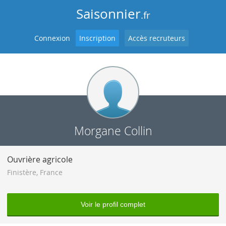
Saisonnier
.fr
Connexion
Inscription
Accès recruteurs
Morgane Collin
Ouvrière agricole
Finistère
,
France
Voir le profil complet