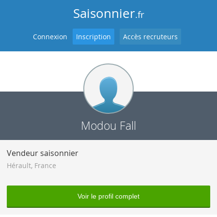
Saisonnier
.fr
Connexion
Inscription
Accès recruteurs
Modou Fall
Vendeur saisonnier
Hérault
,
France
Voir le profil complet