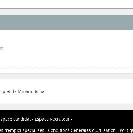
0)
complet de Miriam Boina
Espace candidat
Espace Recruteur
es d'emploi spécialisés
Conditions Générales d'Utilisation
Politiq