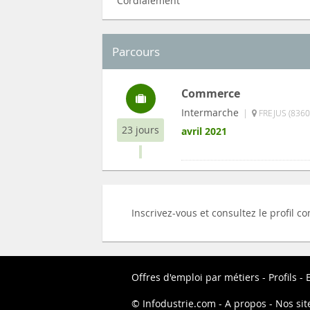
Cordialement
Parcours
Commerce
Intermarche
|
FREJUS (8360
23 jours
avril 2021
Inscrivez-vous et consultez le profil 
Offres d'emploi par métiers
Profils
Infodustrie.com
A propos
Nos sit