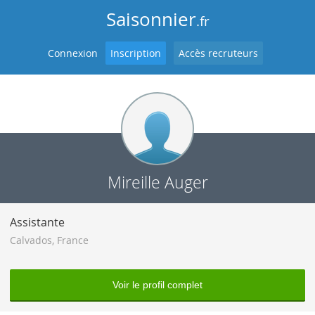
Saisonnier
.fr
Connexion
Inscription
Accès recruteurs
Mireille Auger
Assistante
Calvados
,
France
Voir le profil complet