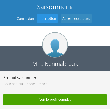
Saisonnier
.fr
Connexion
Inscription
Accès recruteurs
Mira Benmabrouk
Emlpoi saisonnier
Bouches-du-Rhône
,
France
Voir le profil complet