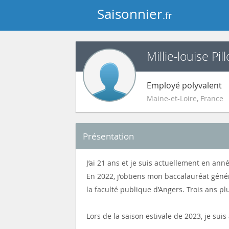
Saisonnier
.fr
Millie-louise Pill
Employé polyvalent
Maine-et-Loire
,
France
Présentation
J’ai 21 ans et je suis actuellement en ann
En 2022, j’obtiens mon baccalauréat génér
la faculté publique d’Angers. Trois ans pl
Lors de la saison estivale de 2023, je su