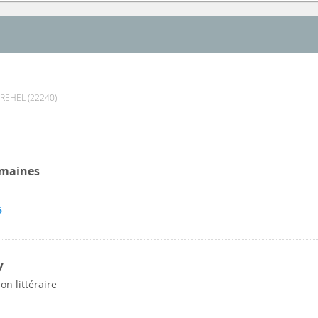
REHEL (22240)
umaines
5
y
on littéraire