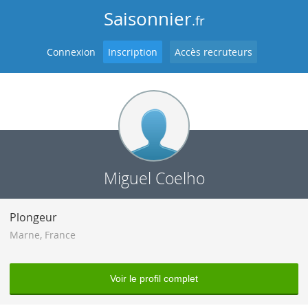
Saisonnier
.fr
Connexion
Inscription
Accès recruteurs
Miguel Coelho
Plongeur
Marne
,
France
Voir le profil complet