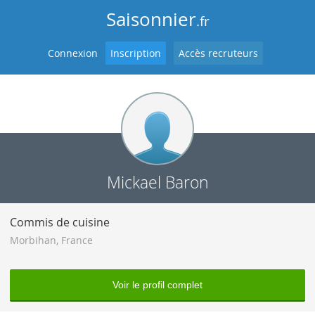
Saisonnier
.fr
Connexion
Inscription
Accès recruteurs
Mickael Baron
Commis de cuisine
Morbihan
,
France
Voir le profil complet