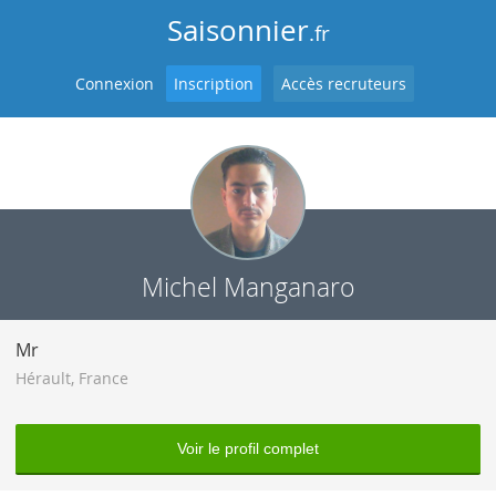
Saisonnier
.fr
Connexion
Inscription
Accès recruteurs
Michel Manganaro
Mr
Hérault
,
France
Voir le profil complet