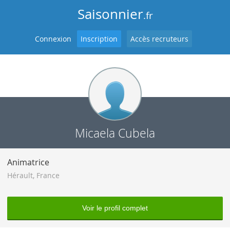
Saisonnier
.fr
Connexion
Inscription
Accès recruteurs
Micaela Cubela
Animatrice
Hérault
,
France
Voir le profil complet