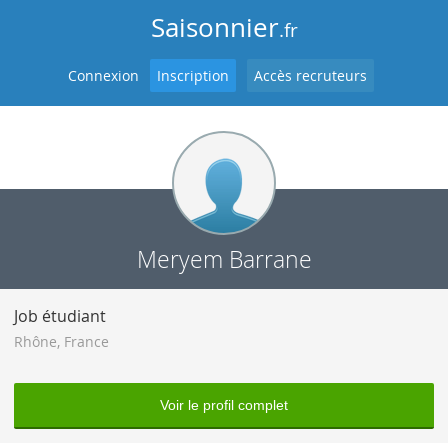
Saisonnier
.fr
Connexion
Inscription
Accès recruteurs
Meryem Barrane
Job étudiant
Rhône
,
France
Voir le profil complet