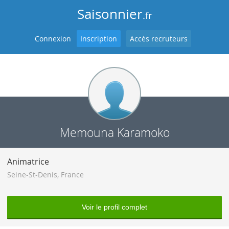
Saisonnier
.fr
Connexion
Inscription
Accès recruteurs
Memouna Karamoko
Animatrice
Seine-St-Denis
,
France
Voir le profil complet