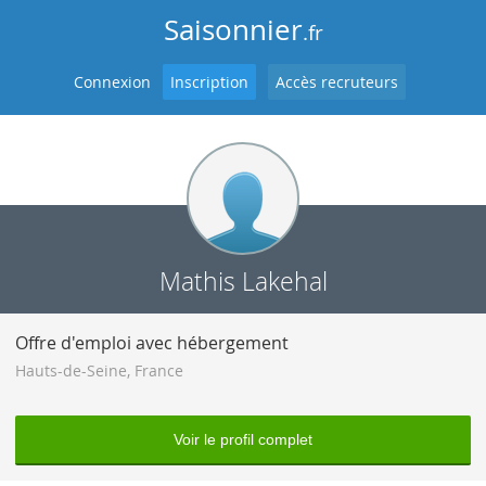
Saisonnier
.fr
Connexion
Inscription
Accès recruteurs
Mathis Lakehal
Offre d'emploi avec hébergement
Hauts-de-Seine
,
France
Voir le profil complet